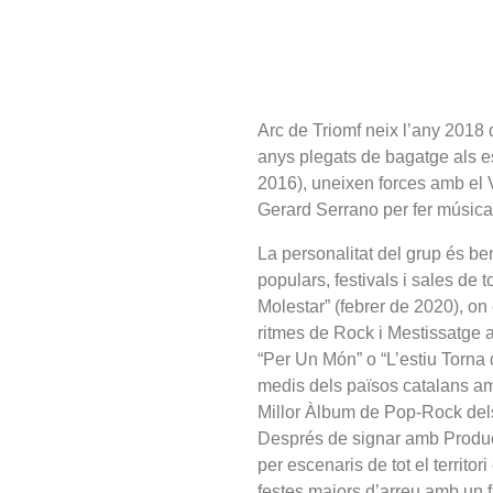
Arc de Triomf neix l’any 201
anys plegats de bagatge als es
2016), uneixen forces amb el V
Gerard Serrano per fer música 
La personalitat del grup és be
populars, festivals i sales de
Molestar” (febrer de 2020), on
ritmes de Rock i Mestissatge a
“Per Un Món” o “L’estiu Torna 
medis dels països catalans amb
Millor Àlbum de Pop-Rock del
Després de signar amb Produc
per escenaris de tot el territo
festes majors d’arreu amb un 