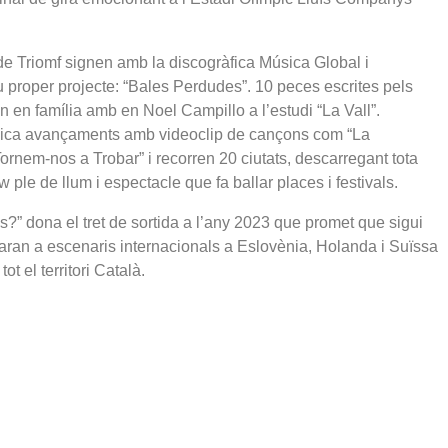
 de Triomf signen amb la discogràfica Música Global i
 proper projecte: “Bales Perdudes”. 10 peces escrites pels
en família amb en Noel Campillo a l’estudi “La Vall”.
blica avançaments amb videoclip de cançons com “La
Tornem-nos a Trobar” i recorren 20 ciutats, descarregant tota
w ple de llum i espectacle que fa ballar places i festivals.
s?” dona el tret de sortida a l’any 2023 que promet que sigui
aran a escenaris internacionals a Eslovènia, Holanda i Suïssa
t el territori Català.