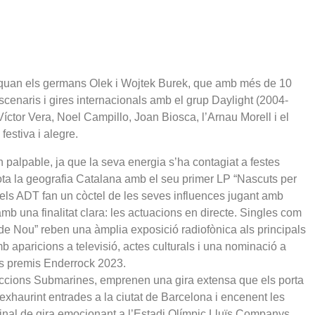
8 quan els germans Olek i Wojtek Burek, que amb més de 10
cenaris i gires internacionals amb el grup Daylight (2004-
íctor Vera, Noel Campillo, Joan Biosca, l’Arnau Morell i el
festiva i alegre.
n palpable, ja que la seva energia s’ha contagiat a festes
 tota la geografia Catalana amb el seu primer LP “Nascuts per
 els ADT fan un còctel de les seves influences jugant amb
mb una finalitat clara: les actuacions en directe. Singles com
de Nou” reben una àmplia exposició radiofònica als principals
 aparicions a televisió, actes culturals i una nominació a
s premis Enderrock 2023.
cions Submarines, emprenen una gira extensa que els porta
ri exhaurint entrades a la ciutat de Barcelona i encenent les
final de gira emocionant a l’Estadi Olímpic Lluïs Companys