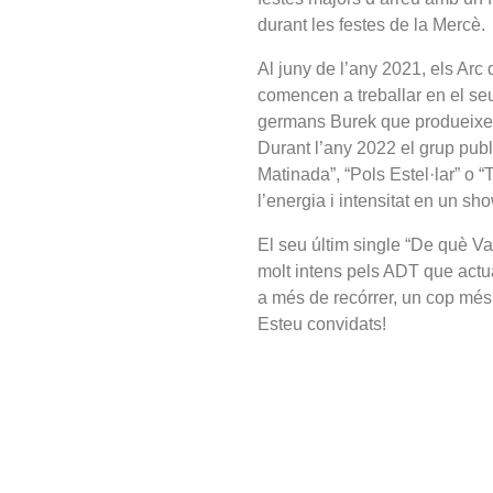
durant les festes de la Mercè.
Al juny de l’any 2021, els Arc
comencen a treballar en el seu
germans Burek que produeixen 
Durant l’any 2022 el grup pu
Matinada”, “Pols Estel·lar” o “
l’energia i intensitat en un sho
El seu últim single “De què Va
molt intens pels ADT que actu
a més de recórrer, un cop més to
Esteu convidats!