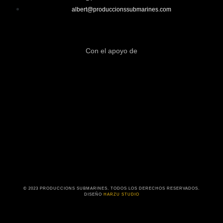
albert@produccionssubmarines.com
Con el apoyo de
© 2023 PRODUCCIONS SUBMARINES. TODOS LOS DERECHOS RESERVADOS.
DISEÑO
HARZU STUDIO